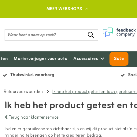
MEER WEBSHOPS
iten
Marterverjager voor auto
Accessoires
Sale
Thuiswinkel waarborg
Snel
Retourvoorwaarden
Ik heb het product getest en toch geretourn
Ik heb het product getest en 
Terug naar klantenservice
Indien er gebruikssporen zichtbaar zijn en wij dit product niet als ‘
mindering te brengen op het te crediteren bedrag.