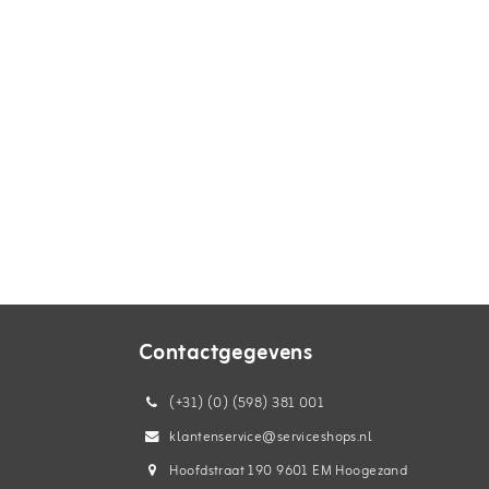
Contactgegevens
(+31) (0) (598) 381 001
klantenservice@serviceshops.nl
Hoofdstraat 190 9601 EM Hoogezand