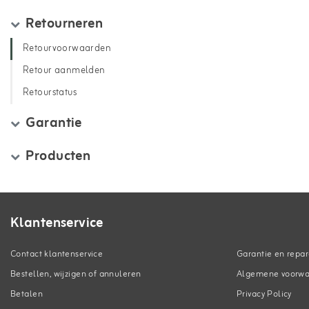
Retourneren
Retourvoorwaarden
Retour aanmelden
Retourstatus
Garantie
Producten
Klantenservice
Contact klantenservice
Garantie en repar
Bestellen, wijzigen of annuleren
Algemene voorw
Betalen
Privacy Policy