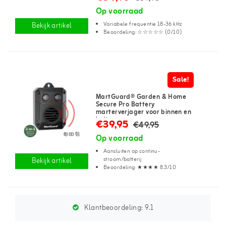
Op voorraad
Variabele frequentie 18-36 kHz
Bekijk artikel
Beoordeling: ☆☆☆☆☆ (0/10)
Sale!
MartGuard® Garden & Home
Secure Pro Battery
marterverjager voor binnen en
buiten
€39,95
€49,95
Op voorraad
Aansluiten op continu-
stroom/batterij
Bekijk artikel
Beoordeling: ★★★★ 8.3/10
Klantbeoordeling:
9.1