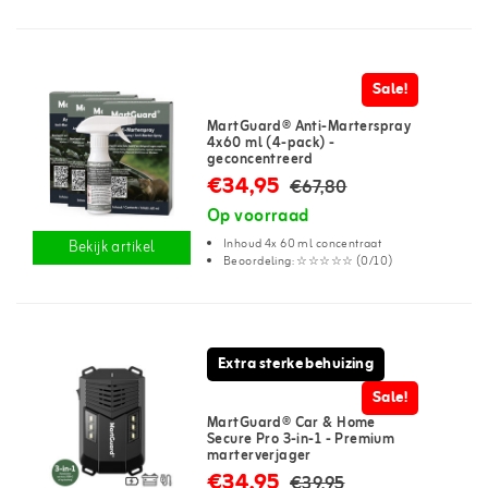
Sale!
MartGuard® Anti-Marterspray
4x60 ml (4-pack) -
geconcentreerd
€34,95
€67,80
Op voorraad
Inhoud 4x 60 ml concentraat
Bekijk artikel
Beoordeling: ☆☆☆☆☆ (0/10)
Extra sterke behuizing
Sale!
MartGuard® Car & Home
Secure Pro 3-in-1 - Premium
marterverjager
€34,95
€39,95