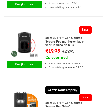
Aansluiten op accu 12V
Bekijk artikel
Beoordeling: ★★★★ 9.4/10
Sale!
MartGuard® Car & Home
Secure Pro marterverjager
voor in auto en huis
€19,95
€29,95
Op voorraad
Aansluiten op accu of USB
Bekijk artikel
Beoordeling: ★★★★ 8.9/10
Gratis marterspray
Sale!
MartGuard® Car & Home
Secure Pro 3-in-1