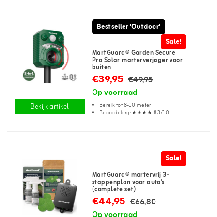
Bestseller 'Outdoor'
Sale!
MartGuard® Garden Secure
Pro Solar marterverjager voor
buiten
€39,95
€49,95
Op voorraad
Bereik tot 8-10 meter
Bekijk artikel
Beoordeling: ★★★★ 8.3/10
Sale!
MartGuard® martervrij 3-
stappenplan voor auto's
(complete set)
€44,95
€66,80
Op voorraad