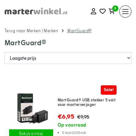
0
Terug naar Merken
|
Merken
MartGuard®
MartGuard®
Sale!
MartGuard® USB stekker 5 volt
voor marterverjager
€6,95
€9,95
Op voorraad
5 Volt/1000mA
Bekijk artikel