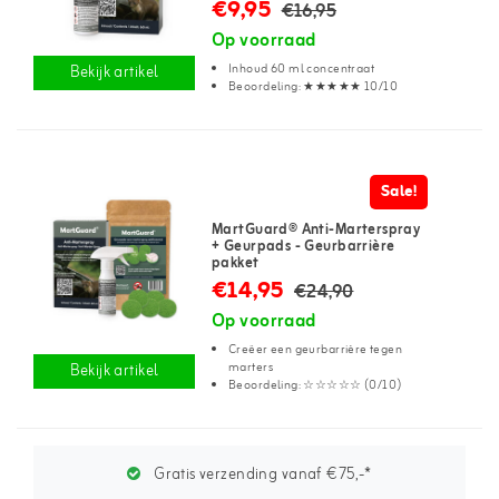
€9,95
€16,95
Op voorraad
Inhoud 60 ml concentraat
Bekijk artikel
Beoordeling: ★★★★★ 10/10
Sale!
MartGuard® Anti-Marterspray
+ Geurpads - Geurbarrière
pakket
€14,95
€24,90
Op voorraad
Creëer een geurbarrière tegen
marters
Bekijk artikel
Beoordeling: ☆☆☆☆☆ (0/10)
Gratis verzending vanaf €75,-*