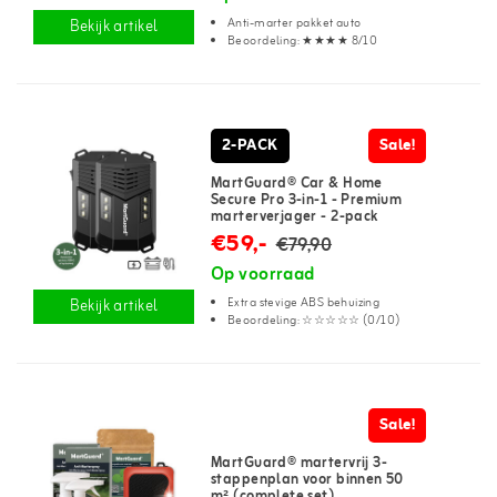
Anti-marter pakket auto
Bekijk artikel
Beoordeling: ★★★★ 8/10
2-PACK
Sale!
MartGuard® Car & Home
Secure Pro 3-in-1 - Premium
marterverjager - 2-pack
€59,-
€79,90
Op voorraad
Extra stevige ABS behuizing
Bekijk artikel
Beoordeling: ☆☆☆☆☆ (0/10)
Sale!
MartGuard® martervrij 3-
stappenplan voor binnen 50
m² (complete set)