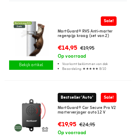
Sale!
MartGuard® RVS Anti-marter
regenpijp kraag (set van 2)
€14,95
€19,95
Op voorraad
Voorkomt beklimmen van dak
Bekijk artikel
Beoordeling: ★★★★★ 8/10
Bestseller 'Auto'
Sale!
MartGuard® Car Secure Pro V2
marterverjager auto 12 V
€19,95
€24,95
Op voorraad