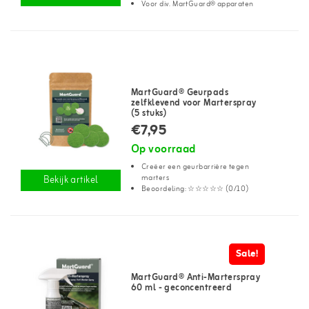
Voor div. MartGuard® apparaten
MartGuard® Geurpads
zelfklevend voor Marterspray
(5 stuks)
€7,95
Op voorraad
Creëer een geurbarrière tegen
marters
Bekijk artikel
Beoordeling: ☆☆☆☆☆ (0/10)
Sale!
MartGuard® Anti-Marterspray
60 ml - geconcentreerd