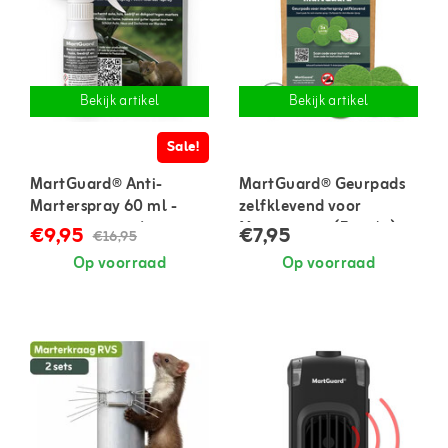
Bekijk artikel
Bekijk artikel
Sale!
MartGuard® Anti-
MartGuard® Geurpads
Marterspray 60 ml -
zelfklevend voor
geconcentreerd
Marterspray (5 stuks)
€9,95
€7,95
€16,95
Op voorraad
Op voorraad