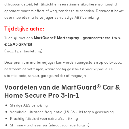
ultrasoon geluid, fel flitslicht en een slimme vibratiesensor jaagt dit
apparaat marters effectief weg, zonder ze te schaden. Daarnaast bevat
deze mobiele marterverjager een stevige ABS behuizing.
Tijdelijke actie:
Tijdelijk met een
MartGuard®
Marterspray - geconcentreerd t.w.v.
€ 16.95 GRATIS!
(max. 1 per bestelling)
Deze premium marterverjager kan worden aangesloten op auto-accu,
netstroom of batterijen, waardoor hij geschikt is voor vrijwel elke
situatie: auto, schuur, garage, zolder of magazijn.
Voordelen van de MartGuard® Car &
Home Secure Pro 3-in-1
Stevige ABS behuizing
Variabele ultrasone frequentie (18–36 kHz) tegen gewenning
Krachtig flitslicht voor extra afschrikking
Slimme vibratiesensor (ideaal voor voertuigen)