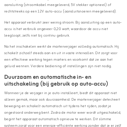
aansluiting (stroomkabel meegeleverd, 5V stekker optioneel) of
rechtstreeks op een 12V auto-accu (aansluitsnoeren meegeleverd).
Het apparaat verbruikt zeer weinig stroom. Bij aansluiting op een auto-
accu is het verbruik ongeveer 0,20 watt, waardoor de accu niet
leegloopt, zelfs niet bij continu gebruik.
Na het inschakelen werkt de marterverjager volledig automatisch. Hij
schakelt zichzelf steeds aan en uit in vaste intervallen. Dit zorgt voor
een effectieve werking tegen marters en voorkomt dat ze aan het
geluid wennen. Verdere bediening of instellingen zijn niet nodig.
Duurzaam en automatische in- en
uitschakeling (bij gebruik op auto-accu)
Wanneer je de verjager in je auto installeert, biedt dit apparaat niet
alleen gemak, maar ook duurzaamheid. De marterverjager detecteert
beweging en schakelt automatisch uit tijdens het rijden, zodat je
ongestoord onderweg bent. Zodra de motor weer wordt uitgeschakeld,
begint het apparaat automatisch opnieuw te werken. Dit slimme
systeem zorgt voor een energie-efficiënte werking zonder dat je er zelf