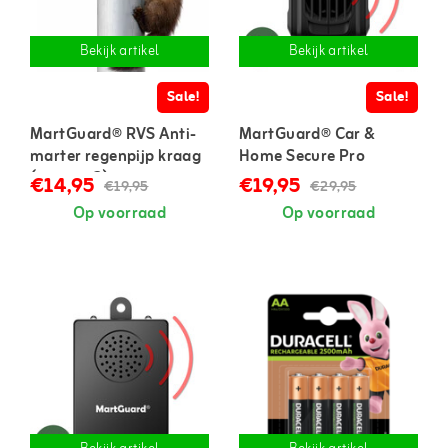
Bekijk artikel
Bekijk artikel
Sale!
Sale!
MartGuard® RVS Anti-
MartGuard® Car &
marter regenpijp kraag
Home Secure Pro
(set van 2)
marterverjager voor in
€14,95
€19,95
€19,95
€29,95
auto en huis
Op voorraad
Op voorraad