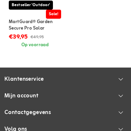
Bestseller 'Outdoor'
Sale!
MartGuard® Garden
Secure Pro Solar
marterverjager voor
€39,95
€49,95
buiten
Op voorraad
Klantenservice
Mijn account
Contactgegevens
Volg ons