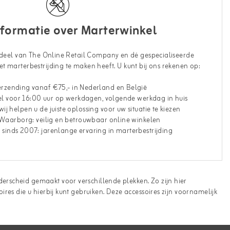
nformatie over Marterwinkel
rdeel van The Online Retail Company en dé gespecialiseerde
t marterbestrijding te maken heeft. U kunt bij ons rekenen op:
verzending vanaf €75,- in Nederland en België
tel voor 16:00 uur op werkdagen, volgende werkdag in huis
ij helpen u de juiste oplossing voor uw situatie te kiezen
 Waarborg: veilig en betrouwbaar online winkelen
t sinds 2007: jarenlange ervaring in marterbestrijding
derscheid gemaakt voor verschillende plekken. Zo zijn hier
ires die u hierbij kunt gebruiken. Deze accessoires zijn voornamelijk