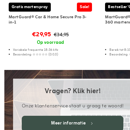
Gratis marterspray
Sale!
Bestseller 
MartGuard® Car & Home Secure Pro 3-
MartGuard® 
in-1
360 marterv
€29,95
€34,95
Op voorraad
Variabele frequentie 18-36 kHz
Bereik tot 8-
Beoordeling: ☆☆☆☆☆ (0/10)
Beoordeling
Vragen? Klik hier!
Onze klantenservice staat u graag te woord!
Meer informatie