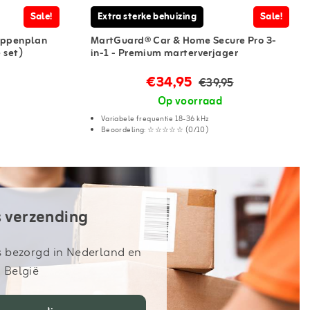
Sale!
Extra sterke behuizing
Sale!
appenplan
MartGuard® Car & Home Secure Pro 3-
 set)
in-1 - Premium marterverjager
€34,95
€39,95
Op voorraad
Variabele frequentie 18-36 kHz
Beoordeling: ☆☆☆☆☆ (0/10)
s verzending
s bezorgd in Nederland en
België