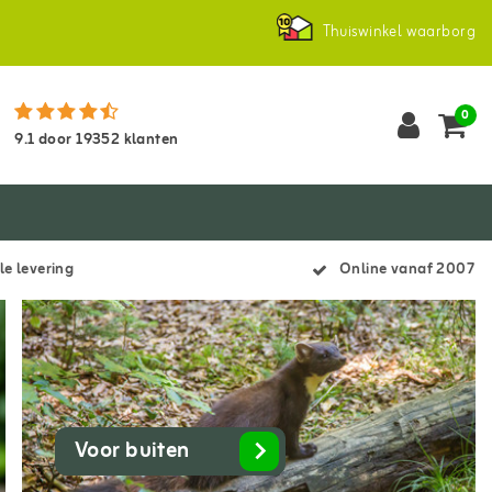
Thuiswinkel waarborg
0
9.1
door
19352
klanten
le levering
Online vanaf 2007
Voor buiten