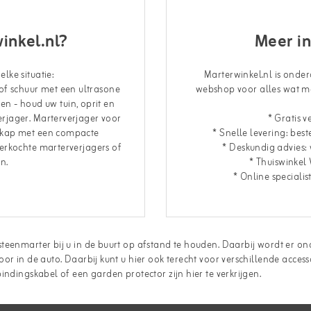
inkel.nl?
Meer i
lke situatie:
Marterwinkel.nl is onde
of schuur met een ultrasone
webshop voor alles wat me
en - houd uw tuin, oprit en
erjager. Marterverjager voor
* Gratis 
orkap met een compacte
* Snelle levering: bes
verkochte marterverjagers of
* Deskundig advies: w
n.
* Thuiswinkel
* Online specialis
teenmarter bij u in de buurt op afstand te houden. Daarbij wordt er on
r in de auto. Daarbij kunt u hier ook terecht voor verschillende accesso
ndingskabel of een garden protector zijn hier te verkrijgen.