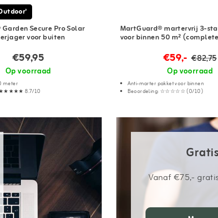
'Outdoor'
Garden Secure Pro Solar
MartGuard® martervrij 3-st
erjager voor buiten
voor binnen 50 m² (complete
€59,95
€59,-
€82,75
Op voorraad
Op voorraad
10 meter
Anti-marter pakket voor binnen
: ★★★★★ 8.7/10
Beoordeling: ☆☆☆☆☆ (0/10)
Grati
Vanaf €75,- grati