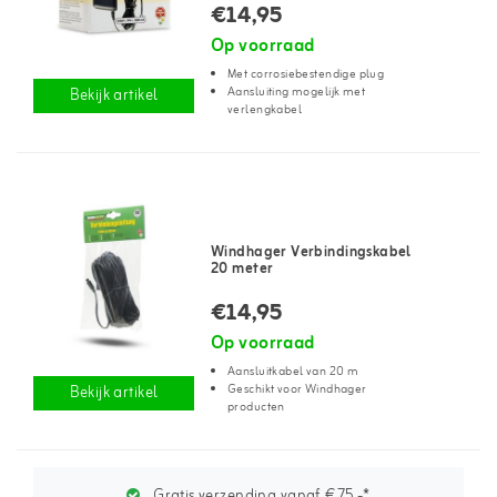
€14,95
Op voorraad
Met corrosiebestendige plug
Aansluiting mogelijk met
Bekijk artikel
verlengkabel
Windhager Verbindingskabel
20 meter
€14,95
Op voorraad
Aansluitkabel van 20 m
Geschikt voor Windhager
Bekijk artikel
producten
Gratis verzending vanaf €75,-*