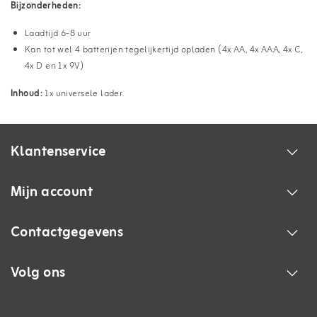
Bijzonderheden:
Laadtijd 6-8 uur
Kan tot wel 4 batterijen tegelijkertijd opladen (4x AA, 4x AAA, 4x C,
4x D en 1x 9V)
Inhoud:
1x universele lader.
Klantenservice
Mijn account
Contactgegevens
Volg ons