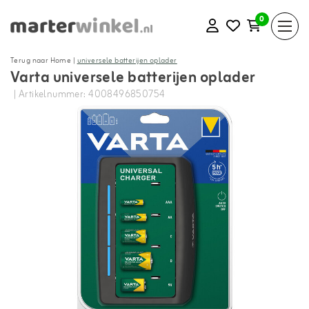
0
Terug naar Home
|
universele batterijen oplader
Varta universele batterijen oplader
| Artikelnummer: 4008496850754