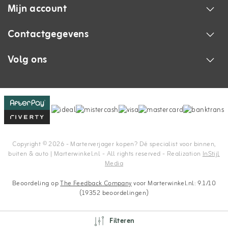
Mijn account
Contactgegevens
Volg ons
Copyright © 2026 - Marterverjager kopen? Dé specialist voor binnen,
buiten & auto | Marterwinkel.nl - All rights reserved - Realization
InStijl
Media
Beoordeling op
The Feedback Company
voor Marterwinkel.nl: 9.1/10
(19352 beoordelingen)
Filteren