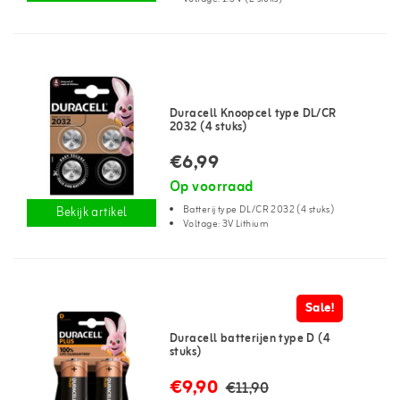
Duracell Knoopcel type DL/CR
2032 (4 stuks)
€6,99
Op voorraad
Batterij type DL/CR 2032 (4 stuks)
Bekijk artikel
Voltage: 3V Lithium
Sale!
Duracell batterijen type D (4
stuks)
€9,90
€11,90