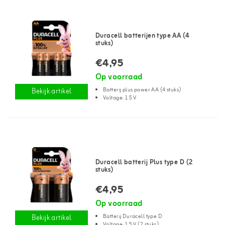
Duracell batterijen type AA (4
stuks)
€4,95
Op voorraad
Batterij plus power AA (4 stuks)
Bekijk artikel
Voltage: 1.5 V
Duracell batterij Plus type D (2
stuks)
€4,95
Op voorraad
Batterij Duracell type D
Bekijk artikel
Voltage: 1.5 V (2 stuks)