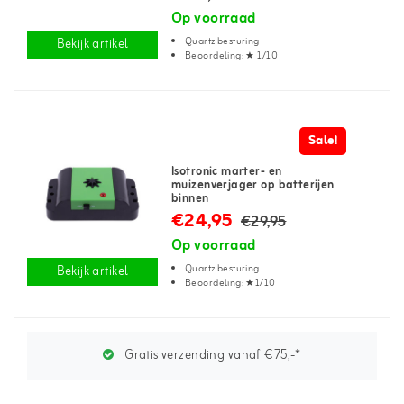
Op voorraad
Quartz besturing
Bekijk artikel
Beoordeling: ★ 1/10
Sale!
Isotronic marter- en
muizenverjager op batterijen
binnen
€24,95
€29,95
Op voorraad
Quartz besturing
Bekijk artikel
Beoordeling: ★1/10
Gratis verzending vanaf €75,-*