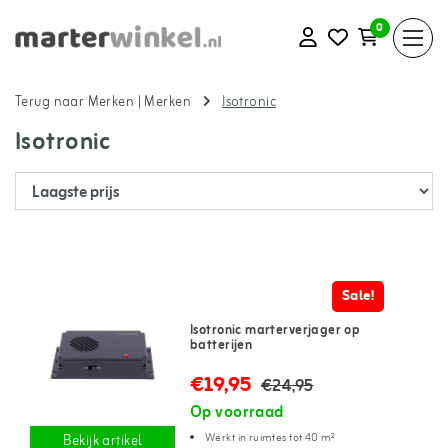
0
Terug naar Merken
|
Merken
Isotronic
Isotronic
Sale!
Isotronic marterverjager op
batterijen
€19,95
€24,95
Op voorraad
Werkt in ruimtes tot 40 m²
Bekijk artikel