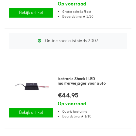
Op voorraad
Groter schrikeffect
Bekijk artikel
Beoordeling: ★ 1/10
Online specialist sinds 2007
Isotronic Shock I LED
marterverjager voor auto
€44,95
Op voorraad
Quartz besturing
Bekijk artikel
Boordeling: ★ 1/10