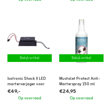
Bekijk artikel
Bekijk artikel
Isotronic Shock II LED
Mustolet Protect Anti-
marterverjager voor
Marterspray 150 ml
auto
€49,-
€24,95
Op voorraad
Op voorraad