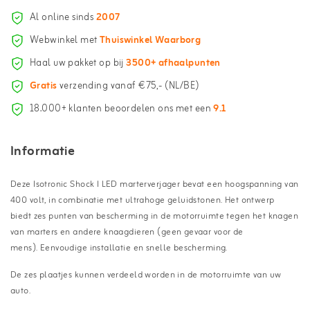
Al online sinds
2007
Webwinkel met
Thuiswinkel Waarborg
Haal uw pakket op bij
3500+ afhaalpunten
Gratis
verzending vanaf €75,- (NL/BE)
18.000+ klanten beoordelen ons met een
9.1
Informatie
Deze Isotronic Shock I LED marterverjager bevat een hoogspanning van
400 volt, in combinatie met ultrahoge geluidstonen. Het ontwerp
biedt zes punten van bescherming in de motorruimte tegen het knagen
van marters en andere knaagdieren (geen gevaar voor de
mens). Eenvoudige installatie en snelle bescherming.
De zes plaatjes kunnen verdeeld worden in de motorruimte van uw
auto.