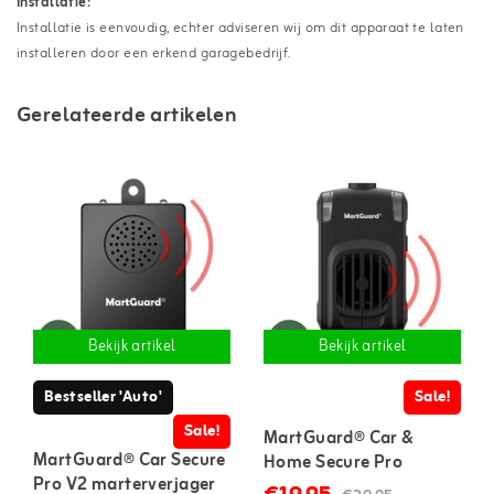
Installatie:
Installatie is eenvoudig, echter adviseren wij om dit apparaat te laten
installeren door een erkend garagebedrijf.
Gerelateerde artikelen
Bekijk artikel
Bekijk artikel
Bestseller 'Auto'
Sale!
Sale!
MartGuard® Car &
MartGuard® Car Secure
Home Secure Pro
Pro V2 marterverjager
marterverjager voor in