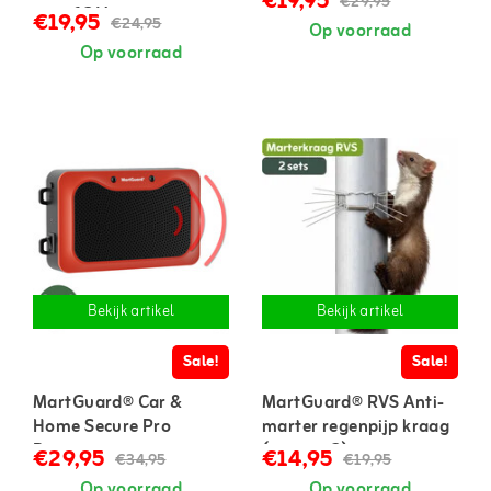
€19,95
€29,95
auto 12 V
auto en huis
€19,95
€24,95
Op voorraad
Op voorraad
Bekijk artikel
Bekijk artikel
Sale!
Sale!
MartGuard® Car &
MartGuard® RVS Anti-
Home Secure Pro
marter regenpijp kraag
Battery marterverjager
(set van 2)
€29,95
€14,95
€34,95
€19,95
op batterijen
Op voorraad
Op voorraad