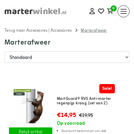
0
Terug naar Accessoires
|
Accessoires
Marterafweer
Marterafweer
Sale!
MartGuard® RVS Anti-marter
regenpijp kraag (set van 2)
€14,95
€19,95
Op voorraad
Voorkomt beklimmen van dak
Bekijk artikel