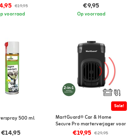
4,95
€9,95
€19,95
p voorraad
Op voorraad
Sale!
MartGuard® Car & Home
erspray 500 ml
Secure Pro marterverjager voor
in auto en huis
€14,95
€19,95
€29,95