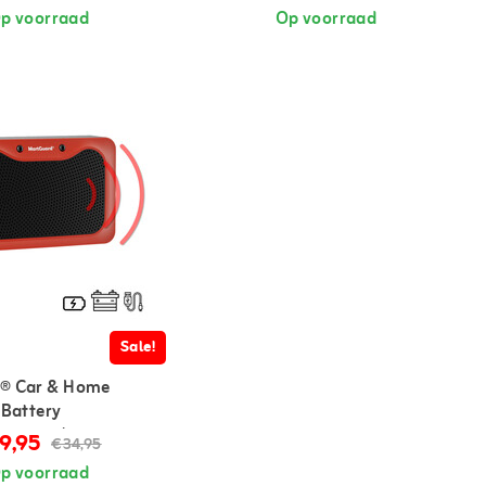
p voorraad
Op voorraad
Sale!
® Car & Home
 Battery
ager op batterijen
9,95
€34,95
p voorraad