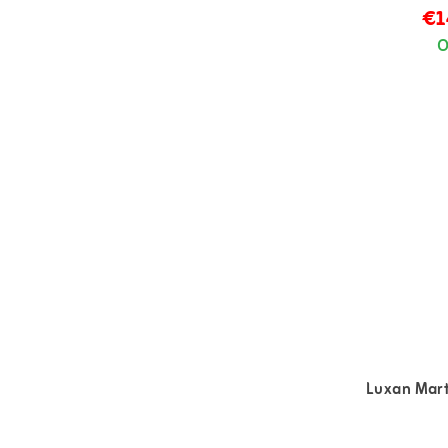
€1
O
Luxan Mart