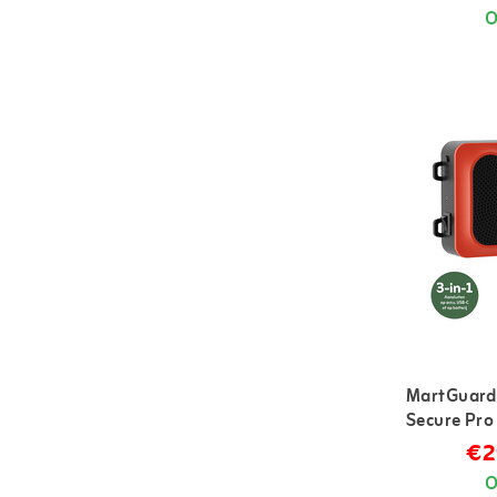
O
MartGuard
Secure Pro
marterverj
€2
O