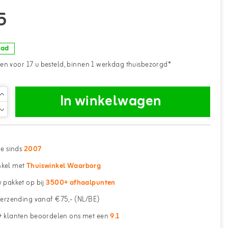
5
aad
n voor 17 u besteld, binnen 1 werkdag thuisbezorgd*
In winkelwagen
ne sinds
2007
kel met
Thuiswinkel Waarborg
 pakket op bij
3500+ afhaalpunten
erzending vanaf €75,- (NL/BE)
 klanten beoordelen ons met een
9.1