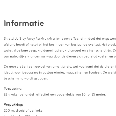
Informatie
Shield Up Stay Away Rat/Muis/Marter is een effectief middel dat ongewens
afstand houdt of helpt bij het bestrijden van bestaande overlast. Het pro
water, vloeibare zeep, kruidenextracten, kruidnagel en etherische oliën.
van natuurlijke vijanden na, waardoor de dieren zich bedreigd voelen en u
De geur creëert een gevoel van onveiligheid, wat voorkomt dat de dieren
ideaal voor toepassing in opslagruimtes, magazijnen en loodsen. De werki
bescherming wordt geboden.
Toepassing:
Eén koker behandelt effectief een oppervlakte van 10 tot 15 meter.
Verpakking:
250 ml vloeistof per koker