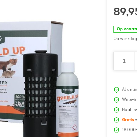
89,9
Op voorr
Op werkdage
Al onli
Webwin
Haal uw
Gratis
v
18.000+