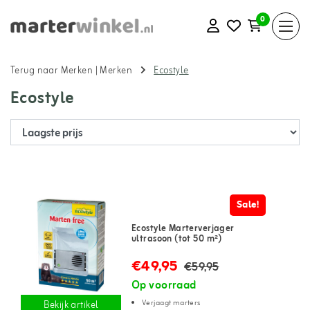
0
Terug naar Merken
|
Merken
Ecostyle
Ecostyle
Sale!
Ecostyle Marterverjager
ultrasoon (tot 50 m²)
€49,95
€59,95
Op voorraad
Verjaagt marters
Bekijk artikel