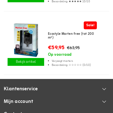
Beoordeling: ★★★★★ 10/10
Sale!
Ecostyle Marten free (tot 200
m²)
€59,95
€63,95
Op voorraad
Verjaagt marters
Bekijk artikel
Beoordeling: ☆☆☆☆☆ (0/10)
Klantenservice
Mijn account