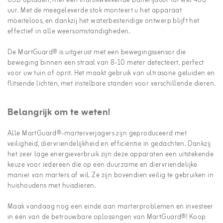
USB opladen, met een indrukwekkende batterijduur tot wel 480
uur. Met de meegeleverde stok monteert u het apparaat
moeiteloos, en dankzij het waterbestendige ontwerp blijft het
effectief in alle weersomstandigheden.
De MartGuard® is uitgerust met een bewegingssensor die
beweging binnen een straal van 8-10 meter detecteert, perfect
voor uw tuin of oprit. Het maakt gebruik van ultrasone geluiden en
flitsende lichten, met instelbare standen voor verschillende dieren.
Belangrijk om te weten!
Alle MartGuard®-marterverjagers zijn geproduceerd met
veiligheid, diervriendelijkheid en efficiëntie in gedachten. Dankzij
het zeer lage energieverbruik zijn deze apparaten een uitstekende
keuze voor iedereen die op een duurzame en diervriendelijke
manier van marters af wil. Ze zijn bovendien veilig te gebruiken in
huishoudens met huisdieren.
Maak vandaag nog een einde aan marterproblemen en investeer
in één van de betrouwbare oplossingen van MartGuard®! Koop