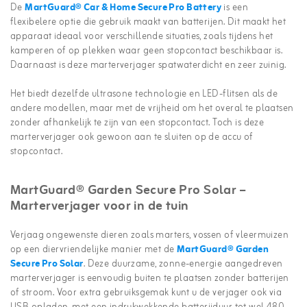
De
MartGuard® Car & Home Secure Pro Battery
is een
flexibelere optie die gebruik maakt van batterijen. Dit maakt het
apparaat ideaal voor verschillende situaties, zoals tijdens het
kamperen of op plekken waar geen stopcontact beschikbaar is.
Daarnaast is deze marterverjager spatwaterdicht en zeer zuinig.
Het biedt dezelfde ultrasone technologie en LED-flitsen als de
andere modellen, maar met de vrijheid om het overal te plaatsen
zonder afhankelijk te zijn van een stopcontact. Toch is deze
marterverjager ook gewoon aan te sluiten op de accu of
stopcontact.
MartGuard® Garden Secure Pro Solar –
Marterverjager voor in de tuin
Verjaag ongewenste dieren zoals marters, vossen of vleermuizen
op een diervriendelijke manier met de
MartGuard® Garden
Secure Pro Solar
. Deze duurzame, zonne-energie aangedreven
marterverjager is eenvoudig buiten te plaatsen zonder batterijen
of stroom. Voor extra gebruiksgemak kunt u de verjager ook via