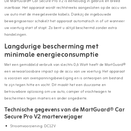
De MartGuard® Car Secure Pro V2 is eenvoudig in gebruik en breed
inzetbaar. Het apparaat wordt rechtstreeks aangesloten op de accu van
uw auto met de meegeleverde kabels. Dankzij de ingebouwde
bewegingssensor schakelt het apparaat automatisch in of uit wanneer
uw voertuig start of stopt. Zo bent u altijd beschermd zonder extra
handelingen.
Langdurige bescherming met
minimale energieconsumptie
Met een gemiddeld verbruik van slechts 0,6 Watt heeft de MartGuard®
een verwaarloosbare impact op de accu van uw voertuig. Het apparaat
is voorzien van overspanningsbeveiliging en is ontworpen om bestand
te zijn tegen hitte en vocht. Dit maakt het een duurzame en
betrouwbare oplossing om uw auto, camper of vrachtwagen te
beschermen tegen marters en ander ongedierte.
Technische gegevens van de MartGuard® Car
Secure Pro V2 marterverjager
Stroomvoorziening: DC12V