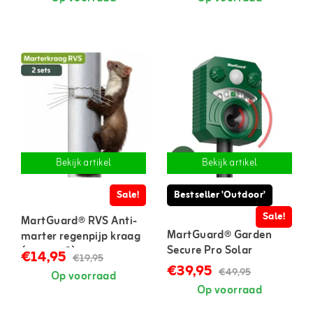
Bekijk artikel
Bekijk artikel
Sale!
Bestseller 'Outdoor'
Sale!
MartGuard® RVS Anti-
MartGuard® Garden
marter regenpijp kraag
Secure Pro Solar
(set van 2)
€14,95
€19,95
marterverjager voor
€39,95
€49,95
Op voorraad
buiten
Op voorraad