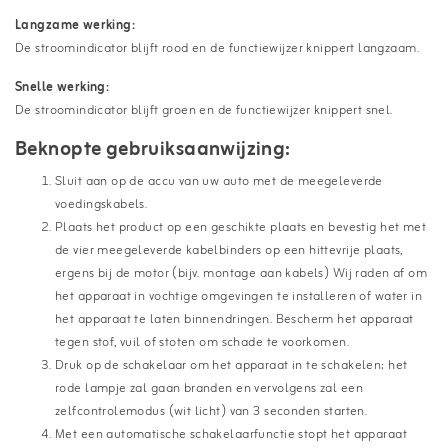
Langzame werking:
De stroomindicator blijft rood en de functiewijzer knippert langzaam.
Snelle werking:
De stroomindicator blijft groen en de functiewijzer knippert snel.
Beknopte gebruiksaanwijzing:
Sluit aan op de accu van uw auto met de meegeleverde
voedingskabels.
Plaats het product op een geschikte plaats en bevestig het met
de vier meegeleverde kabelbinders op een hittevrije plaats,
ergens bij de motor (bijv. montage aan kabels) Wij raden af om
het apparaat in vochtige omgevingen te installeren of water in
het apparaat te laten binnendringen. Bescherm het apparaat
tegen stof, vuil of stoten om schade te voorkomen.
Druk op de schakelaar om het apparaat in te schakelen; het
rode lampje zal gaan branden en vervolgens zal een
zelfcontrolemodus (wit licht) van 3 seconden starten.
Met een automatische schakelaarfunctie stopt het apparaat