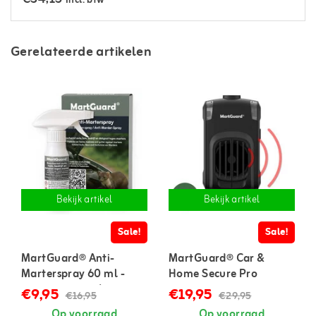
Incl. btw
Gerelateerde artikelen
Bekijk artikel
Bekijk artikel
Sale!
Sale!
MartGuard® Anti-
MartGuard® Car &
Marterspray 60 ml -
Home Secure Pro
geconcentreerd
marterverjager voor in
€9,95
€19,95
€16,95
€29,95
auto en huis
Op voorraad
Op voorraad