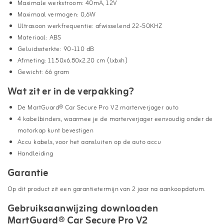
Maximale werkstroom: 40mA, 12V
Maximaal vermogen: 0,6W
Ultrasoon werkfrequentie: afwisselend 22-50KHZ
Materiaal: ABS
Geluidssterkte: 90-110 dB
Afmeting: 11.50x6.80x2.20 cm (lxbxh)
Gewicht: 66 gram
Wat zit er in de verpakking?
De MartGuard® Car Secure Pro V2 marterverjager auto
4 kabelbinders, waarmee je de marterverjager eenvoudig onder de
motorkap kunt bevestigen
Accu kabels, voor het aansluiten op de auto accu
Handleiding
Garantie
Op dit product zit een garantietermijn van 2 jaar na aankoopdatum.
Gebruiksaanwijzing downloaden
MartGuard® Car Secure Pro V2