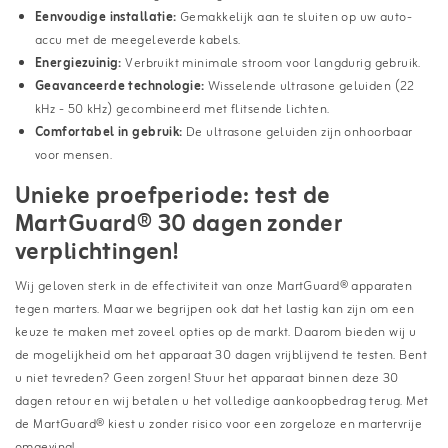
Eenvoudige installatie:
Gemakkelijk aan te sluiten op uw auto-
accu met de meegeleverde kabels.
Energiezuinig:
Verbruikt minimale stroom voor langdurig gebruik.
Geavanceerde technologie:
Wisselende ultrasone geluiden (22
kHz - 50 kHz) gecombineerd met flitsende lichten.
Comfortabel in gebruik:
De ultrasone geluiden zijn onhoorbaar
voor mensen.
Unieke proefperiode: test de
MartGuard® 30 dagen zonder
verplichtingen!
Wij geloven sterk in de effectiviteit van onze MartGuard® apparaten
tegen marters. Maar we begrijpen ook dat het lastig kan zijn om een
keuze te maken met zoveel opties op de markt. Daarom bieden wij u
de mogelijkheid om het apparaat 30 dagen vrijblijvend te testen. Bent
u niet tevreden? Geen zorgen! Stuur het apparaat binnen deze 30
dagen retour en wij betalen u het volledige aankoopbedrag terug. Met
de MartGuard® kiest u zonder risico voor een zorgeloze en martervrije
omgeving!