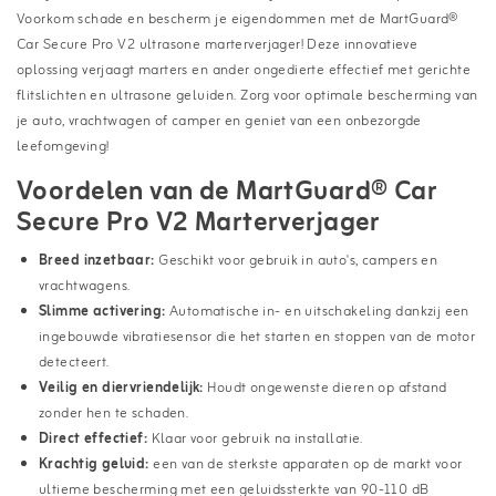
Voorkom schade en bescherm je eigendommen met de MartGuard®
Car Secure Pro V2 ultrasone marterverjager! Deze innovatieve
oplossing verjaagt marters en ander ongedierte effectief met gerichte
flitslichten en ultrasone geluiden. Zorg voor optimale bescherming van
je auto, vrachtwagen of camper en geniet van een onbezorgde
leefomgeving!
Voordelen van de MartGuard® Car
Secure Pro V2 Marterverjager
Breed inzetbaar:
Geschikt voor gebruik in auto's, campers en
vrachtwagens.
Slimme activering:
Automatische in- en uitschakeling dankzij een
ingebouwde vibratiesensor die het starten en stoppen van de motor
detecteert.
Veilig en diervriendelijk:
Houdt ongewenste dieren op afstand
zonder hen te schaden.
Direct effectief:
Klaar voor gebruik na installatie.
Krachtig geluid:
een van de sterkste apparaten op de markt voor
ultieme bescherming met een geluidssterkte van 90-110 dB