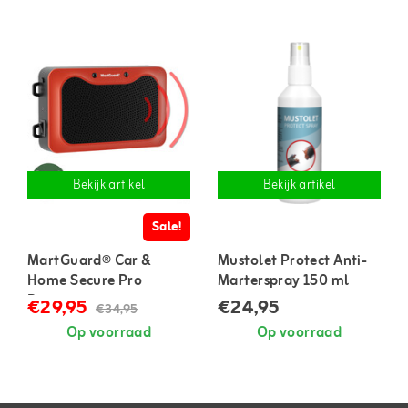
Bekijk artikel
Bekijk artikel
Sale!
MartGuard® Car &
Mustolet Protect Anti-
Home Secure Pro
Marterspray 150 ml
Battery marterverjager
€29,95
€24,95
€34,95
op batterijen
Op voorraad
Op voorraad