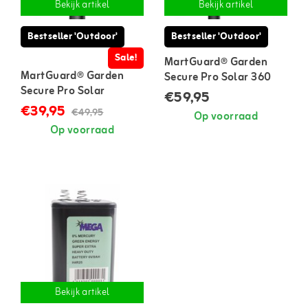
Bekijk artikel
Bekijk artikel
Bestseller 'Outdoor'
Bestseller 'Outdoor'
Sale!
MartGuard® Garden
MartGuard® Garden
Secure Pro Solar 360
Secure Pro Solar
marterverjager voor
€59,95
marterverjager voor
buiten
€39,95
€49,95
Op voorraad
buiten
Op voorraad
Bekijk artikel