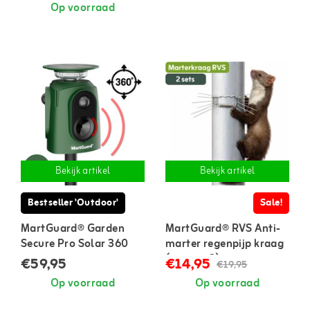
Op voorraad
Bekijk artikel
Bekijk artikel
Bestseller 'Outdoor'
Sale!
MartGuard® Garden
MartGuard® RVS Anti-
Secure Pro Solar 360
marter regenpijp kraag
marterverjager voor
(set van 2)
€59,95
€14,95
€19,95
buiten
Op voorraad
Op voorraad