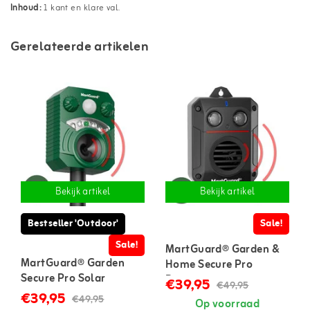
Inhoud:
1 kant en klare val.
Gerelateerde artikelen
Bekijk artikel
Bekijk artikel
Bestseller 'Outdoor'
Sale!
Sale!
MartGuard® Garden &
MartGuard® Garden
Home Secure Pro
Secure Pro Solar
Battery marterverjager
€39,95
€49,95
marterverjager voor
voor binnen en buiten
€39,95
€49,95
Op voorraad
buiten