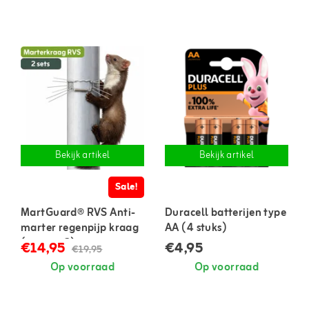
Bekijk artikel
Bekijk artikel
Sale!
MartGuard® RVS Anti-
Duracell batterijen type
marter regenpijp kraag
AA (4 stuks)
(set van 2)
€14,95
€4,95
€19,95
Op voorraad
Op voorraad