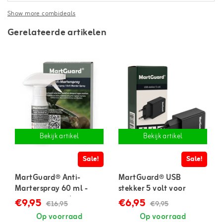
Show more combideals
Gerelateerde artikelen
Bekijk artikel
Bekijk artikel
Sale!
Sale!
MartGuard® Anti-
MartGuard® USB
Marterspray 60 ml -
stekker 5 volt voor
geconcentreerd
marterverjager
€9,95
€6,95
€16,95
€9,95
Op voorraad
Op voorraad