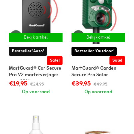
Bekijk artikel
Bekijk artikel
Bestseller 'Auto'
Bestseller 'Outdoor'
Sale!
Sale!
MartGuard® Car Secure
MartGuard® Garden
Pro V2 marterverjager
Secure Pro Solar
auto 12 V
marterverjager voor
€19,95
€39,95
€24,95
€49,95
buiten
Op voorraad
Op voorraad