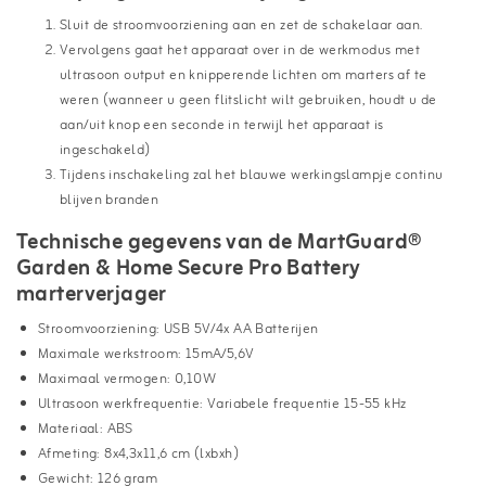
Sluit de stroomvoorziening aan en zet de schakelaar aan.
Vervolgens gaat het apparaat over in de werkmodus met
ultrasoon output en knipperende lichten om marters af te
weren (wanneer u geen flitslicht wilt gebruiken, houdt u de
aan/uit knop een seconde in terwijl het apparaat is
ingeschakeld)
Tijdens inschakeling zal het blauwe werkingslampje continu
blijven branden
Technische gegevens van de MartGuard®
Garden & Home Secure Pro Battery
marterverjager
Stroomvoorziening: USB 5V/4x AA Batterijen
Maximale werkstroom: 15mA/5,6V
Maximaal vermogen: 0,10W
Ultrasoon werkfrequentie: Variabele frequentie 15-55 kHz
Materiaal: ABS
Afmeting: 8x4,3x11,6 cm (lxbxh)
Gewicht: 126 gram