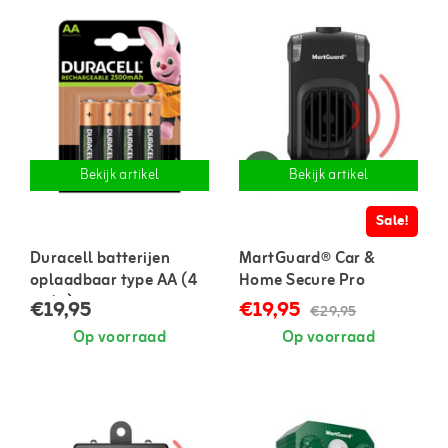
Bekijk artikel
Bekijk artikel
Sale!
Duracell batterijen
MartGuard® Car &
oplaadbaar type AA (4
Home Secure Pro
stuks)
marterverjager voor in
€19,95
€19,95
€29,95
auto en huis
Op voorraad
Op voorraad