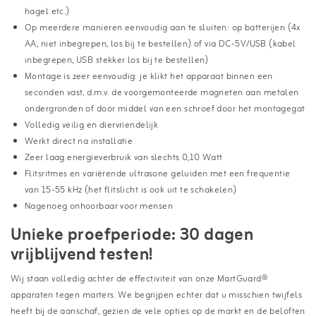
hagel etc.)
Op meerdere manieren eenvoudig aan te sluiten: op batterijen (4x
AA, niet inbegrepen, los bij te bestellen) of via DC-5V/USB (kabel
inbegrepen, USB stekker los bij te bestellen)
Montage is zeer eenvoudig: je klikt het apparaat binnen een
seconden vast, d.m.v. de voorgemonteerde magneten aan metalen
ondergronden of door middel van een schroef door het montagegat
Volledig veilig en diervriendelijk
Werkt direct na installatie
Zeer laag energieverbruik van slechts 0,10 Watt
Flitsritmes en variërende ultrasone geluiden met een frequentie
van 15-55 kHz (het flitslicht is ook uit te schakelen)
Nagenoeg onhoorbaar voor mensen
Unieke proefperiode: 30 dagen
vrijblijvend testen!
Wij staan volledig achter de effectiviteit van onze MartGuard®
apparaten tegen marters. We begrijpen echter dat u misschien twijfels
heeft bij de aanschaf, gezien de vele opties op de markt en de beloften