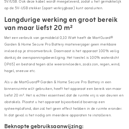
5V/USB. Ook deze kabel wordt meegeleverd, zodat u het gemakkelijk
op de 5V-USB stekker (apart verkrijgbaar) kunt aansluiten.
Langdurige werking en groot bereik
van maar liefst 20 m²
Met een verbruik van gemiddeld 0,10 Watt heeft de MartGuard®
Garden & Home Secure Pro Battery marterverjager geen merkbare
invloed op je stroomverbruik. Daarnaast is het apparaat 100% veilig
dankzij de overspanningsbeveiliging. Het toestel is 100% waterdicht
(IP65) en bestand tegen alle weersinvloeden, zoals zon, regen, wind,
hagel, sneeuw etc.
Als u de MartGuard® Garden & Home Secure Pro Battery in een
binnenruimte wilt gebruiken, heeft het apparaat een bereik van maar
liefst 20 m². Het is echter essentieel dat de ruimte vrij is van deuren en
obstakels. Plaatst u het apparaat bijvoorbeeld bovenop een
systeemplafond, dan zal het geen effect hebben in de ruimte eronder.
In dat geval is het nodig om meerdere apparaten te installeren.
Beknopte gebruiksaanwijzing: