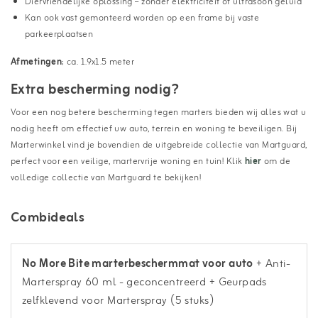
Diervriendelijke oplossing – zonder elektriciteit of ultrasoon geluid
Kan ook vast gemonteerd worden op een frame bij vaste
parkeerplaatsen
Afmetingen
; ca. 1.9x1.5 meter
Extra bescherming nodig?
Voor een nog betere bescherming tegen marters bieden wij alles wat u
nodig heeft om effectief uw auto, terrein en woning te beveiligen. Bij
Marterwinkel vind je bovendien de uitgebreide collectie van Martguard,
perfect voor een veilige, martervrije woning en tuin! Klik
hier
om de
volledige collectie van Martguard te bekijken!
Combideals
No More Bite marterbeschermmat voor auto
+ Anti-
Marterspray 60 ml - geconcentreerd
+ Geurpads
zelfklevend voor Marterspray (5 stuks)