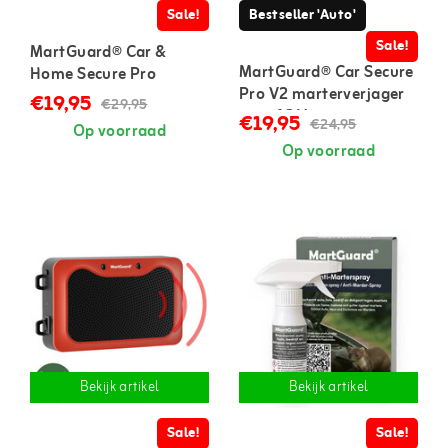
Sale!
Bestseller 'Auto'
Sale!
MartGuard® Car &
MartGuard® Car Secure
Home Secure Pro
Pro V2 marterverjager
marterverjager voor in
€19,95
€29,95
auto 12 V
auto en huis
€19,95
€24,95
Op voorraad
Op voorraad
Bekijk artikel
Bekijk artikel
Sale!
Sale!