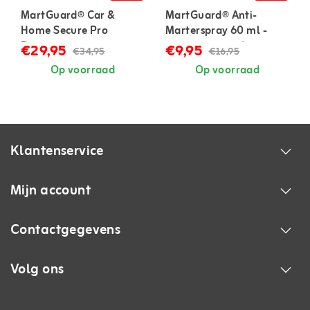
MartGuard® Car &
MartGuard® Anti-
Home Secure Pro
Marterspray 60 ml -
Battery marterverjager
geconcentreerd
€29,95
€9,95
€34,95
€16,95
op batterijen
Op voorraad
Op voorraad
Klantenservice
Mijn account
Contactgegevens
Volg ons