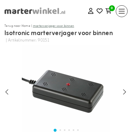
0
Terug naar Home
|
marterverjager voor binnen
Isotronic marterverjager voor binnen
| Artikelnummer: 90151