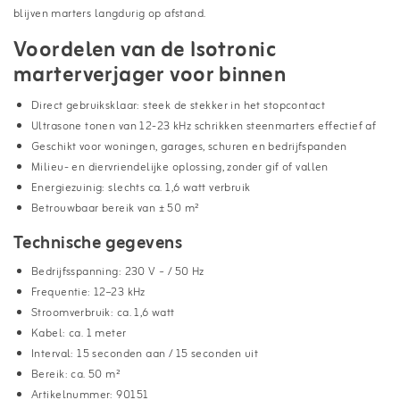
blijven marters langdurig op afstand.
Voordelen van de Isotronic
marterverjager voor binnen
Direct gebruiksklaar: steek de stekker in het stopcontact
Ultrasone tonen van 12-23 kHz schrikken steenmarters effectief af
Geschikt voor woningen, garages, schuren en bedrijfspanden
Milieu- en diervriendelijke oplossing, zonder gif of vallen
Energiezuinig: slechts ca. 1,6 watt verbruik
Betrouwbaar bereik van ± 50 m²
Technische gegevens
Bedrijfsspanning: 230 V ~ / 50 Hz
Frequentie: 12–23 kHz
Stroomverbruik: ca. 1,6 watt
Kabel: ca. 1 meter
Interval: 15 seconden aan / 15 seconden uit
Bereik: ca. 50 m²
Artikelnummer: 90151