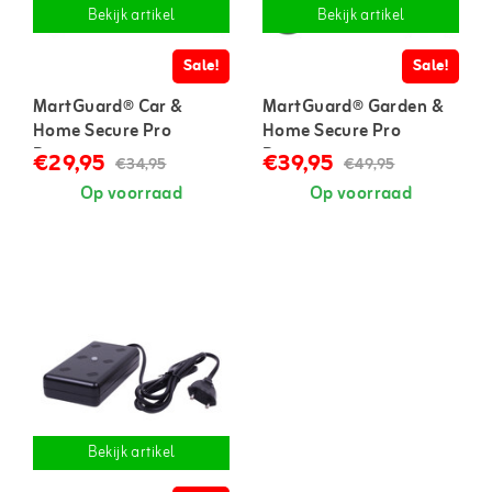
Bekijk artikel
Bekijk artikel
Sale!
Sale!
MartGuard® Car &
MartGuard® Garden &
Home Secure Pro
Home Secure Pro
Battery marterverjager
Battery marterverjager
€29,95
€39,95
€34,95
€49,95
op batterijen
voor binnen en buiten
Op voorraad
Op voorraad
Bekijk artikel