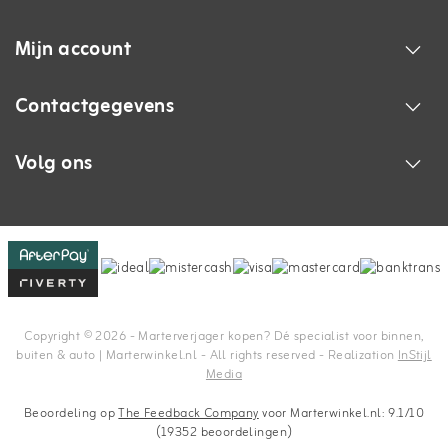
Mijn account
Contactgegevens
Volg ons
Copyright © 2026 - Marterverjager kopen? Dé specialist voor binnen,
buiten & auto | Marterwinkel.nl - All rights reserved - Realization
InStijl
Media
Beoordeling op
The Feedback Company
voor Marterwinkel.nl: 9.1/10
(19352 beoordelingen)