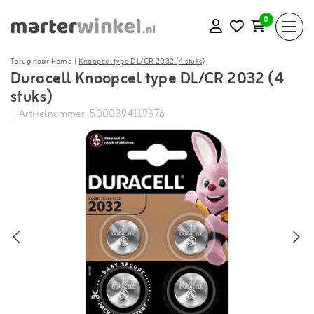
0
Terug naar Home
|
Knoopcel type DL/CR 2032 (4 stuks)
Duracell Knoopcel type DL/CR 2032 (4
stuks)
| Artikelnummer: 5000394119376