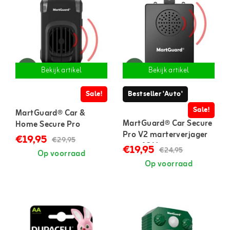
Bekijk artikel
Bekijk artikel
Sale!
Bestseller 'Auto'
Sale!
MartGuard® Car &
MartGuard® Car Secure
Home Secure Pro
Pro V2 marterverjager
marterverjager voor in
€19,95
€29,95
auto 12 V
auto en huis
€19,95
€24,95
Op voorraad
Op voorraad