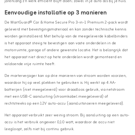
jarenlang z’n werk efficiënt blijft doen; zowel in je auto als bij je huis.
Eenvoudige installatie op 3 manieren
De MartGuard® Car & Home Secure Pro 3-in-1 Premium 2-pack wordt
geleverd met bevestigingsmateriaal en kan zonder technische kennis
worden geïnstalleerd. Met behulp van de meegeleverde kabelbinders
is het apparaat stevig te bevestigen aan vaste onderdelen in de
motorruimte, garage of andere gewenste locatie. Het is belangrijk dat
het apparaat niet direct op hete onderdelen wordt gemonteerd en
voldoende vrije ruimte heeft.
De marterverjager kan op drie manieren van stroom worden voorzien,
waardoor hij op veel plekken te gebruiken is. Hij werkt op 4 AA-
batterijen (niet meegeleverd) voor draadloos gebruik, via netstroom
met een USB-C aansluiting (stroomkabel meegeleverd) of
rechtstreeks op een 12V auto-accu (aansluitsnoeren meegeleverd).
Het apparaat verbruikt zeer weinig stroom. Bij aansluiting op een auto-
accu is het verbruik ongeveer 0,10 watt, waardoor de accu niet
leegloopt, zelfs niet bij continu gebruik.