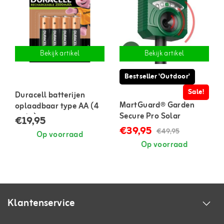
Bekijk artikel
Bekijk artikel
Bestseller 'Outdoor'
Sale!
Duracell batterijen
MartGuard® Garden
oplaadbaar type AA (4
Secure Pro Solar
stuks)
€19,95
marterverjager voor
€39,95
€49,95
Op voorraad
buiten
Op voorraad
Klantenservice