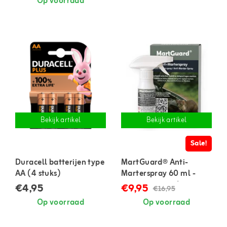
Op voorraad
Bekijk artikel
Bekijk artikel
Sale!
Duracell batterijen type
MartGuard® Anti-
AA (4 stuks)
Marterspray 60 ml -
geconcentreerd
€4,95
€9,95
€16,95
Op voorraad
Op voorraad