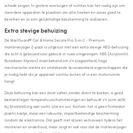
schade zorgen. In grotere voertuigen of ruimtes kan het nodig zijn om
meerdere apparaten te plaatsen om alle hoeken en zones goed te
bereiken en zo een gelijkmatige bescherming te realiseren.
Extra stevige behuizing
De MartGuard® Car & Home Secure Pro 3-in-1 - Premium
marterverjager 2-pack is uitgerust met een extra stevige ABS-behuizing
die echt is gebouwd voor gebruik in ruwe omgevingen. ABS (Acrylonitril
Butadieen Styreen) staat bekend om z’n slagvastheid, hoge
mechanische sterkte en uitstekende duurzaamheid-eigenschappen die
je nodig hebt als je apparaat continu buiten of in een motorruimte
hangt.
Deze behuizing kan een stoot vatten zonder direct te breken, is goed
bestand tegen temperatuurschommelingen en behoudt z’n vorm zelfs
bij blootstelling aan vocht, olie en vuil. Kortom: het is geen flinterdun
plastic kastje, maar een robuuste, impactbestendige bescherming
rondom de elektronica. Dat geeft niet alleen vertrouwen tijdens het
monteren en onderhoud, maar zorgt er ook voor dat de marterverjager