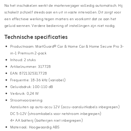
Na het inschakelen werkt de marterverjager volledig automatisch. Hij
schakelt zichzelf steeds aan en uit in vaste intervallen. Dit zorgt voor
een effectieve werking tegen marters en voorkomt dat ze aan het
geluid wennen. Verdere bediening of instellingen zijn niet nodig.
Technische specificaties
Productnaam: MartGuard® Car & Home Car & Home Secure Pro 3-
in-1 Premium 2-pack
Inhoud: 2 stuks
Artikelnummer: 317728
EAN: 8721325317728
Frequentie: 18-36 kHz (variabel)
Geluidsdruk: 100-110 dB
Verbruik: 0,24 W
Stroomvoorziening:
Aansluiten op auto-accu 12V (accu-aansluitkabels inbegrepen)
DC 5–12V (stroomkabels voor netstroom inbegrepen)
4× AA batterij (batterijen niet inbegrepen)
Materiaal: Hoogwaardig ABS