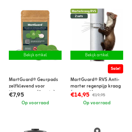
Bekijk artikel
Bekijk artikel
Sale!
MartGuard® Geurpads
MartGuard® RVS Anti-
zelfklevend voor
marter regenpijp kraag
Marterspray (5 stuks)
(set van 2)
€7,95
€14,95
€19,95
Op voorraad
Op voorraad