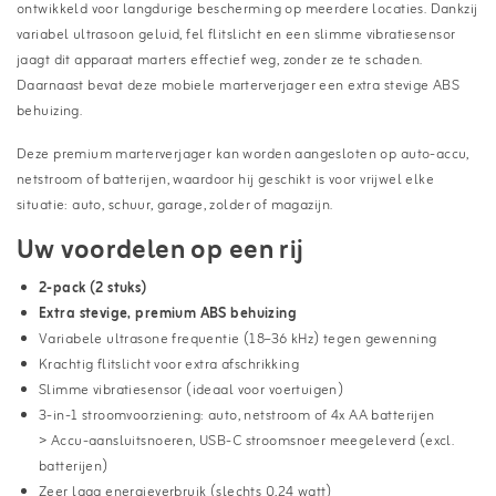
ontwikkeld voor langdurige bescherming op meerdere locaties. Dankzij
variabel ultrasoon geluid, fel flitslicht en een slimme vibratiesensor
jaagt dit apparaat marters effectief weg, zonder ze te schaden.
Daarnaast bevat deze mobiele marterverjager een extra stevige ABS
behuizing.
Deze premium marterverjager kan worden aangesloten op auto-accu,
netstroom of batterijen, waardoor hij geschikt is voor vrijwel elke
situatie: auto, schuur, garage, zolder of magazijn.
Uw voordelen op een rij
2-pack (2 stuks)
Extra stevige, premium ABS behuizing
Variabele ultrasone frequentie (18–36 kHz) tegen gewenning
Krachtig flitslicht voor extra afschrikking
Slimme vibratiesensor (ideaal voor voertuigen)
3-in-1 stroomvoorziening: auto, netstroom of 4x AA batterijen
> Accu-aansluitsnoeren, USB-C stroomsnoer meegeleverd (excl.
batterijen)
Zeer laag energieverbruik (slechts 0,24 watt)