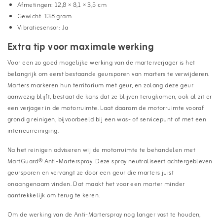
Afmetingen: 12,8 × 8,1 × 3,5 cm
Gewicht: 138 gram
Vibratiesensor: Ja
Extra tip voor maximale werking
Voor een zo goed mogelijke werking van de marterverjager is het
belangrijk om eerst bestaande geursporen van marters te verwijderen.
Marters markeren hun territorium met geur, en zolang deze geur
aanwezig blijft, bestaat de kans dat ze blijven terugkomen, ook al zit er
een verjager in de motorruimte. Laat daarom de motorruimte vooraf
grondig reinigen, bijvoorbeeld bij een was- of servicepunt of met een
interieurreiniging.
Na het reinigen adviseren wij de motorruimte te behandelen met
MartGuard® Anti-Marterspray. Deze spray neutraliseert achtergebleven
geursporen en vervangt ze door een geur die marters juist
onaangenaam vinden. Dat maakt het voor een marter minder
aantrekkelijk om terug te keren.
Om de werking van de Anti-Marterspray nog langer vast te houden,