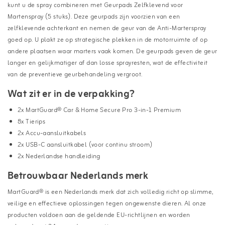
kunt u de spray combineren met Geurpads Zelfklevend voor
Martenspray (5 stuks). Deze geurpads zijn voorzien van een
zelfklevende achterkant en nemen de geur van de Anti-Marterspray
goed op. U plakt ze op strategische plekken in de motorruimte of op
andere plaatsen waar marters vaak komen. De geurpads geven de geur
langer en gelijkmatiger af dan losse sprayresten, wat de effectiviteit
van de preventieve geurbehandeling vergroot.
Wat zit er in de verpakking?
2x MartGuard® Car & Home Secure Pro 3-in-1 Premium
8x Tierips
2x Accu-aansluitkabels
2x USB-C aansluitkabel (voor continu stroom)
2x Nederlandse handleiding
Betrouwbaar Nederlands merk
MartGuard® is een Nederlands merk dat zich volledig richt op slimme,
veilige en effectieve oplossingen tegen ongewenste dieren. Al onze
producten voldoen aan de geldende EU-richtlijnen en worden