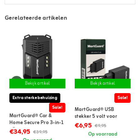
Gerelateerde artikelen
Bekijk artikel
Bekijk artikel
Extra sterke behuizing
Sale!
Sale!
MartGuard® USB
MartGuard® Car &
stekker 5 volt voor
Home Secure Pro 3-in-1
marterverjager
€6,95
€9,95
- Premium
€34,95
€39,95
Op voorraad
marterverjager