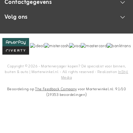
Contactgegevens
Volg ons
Copyright © 2026 - Marterverjager kopen? Dé specialist voor binnen,
buiten & auto | Marterwinkel.nl - All rights reserved - Realization
InStijl
Media
Beoordeling op
The Feedback Company
voor Marterwinkel.nl: 9.1/10
(19353 beoordelingen)