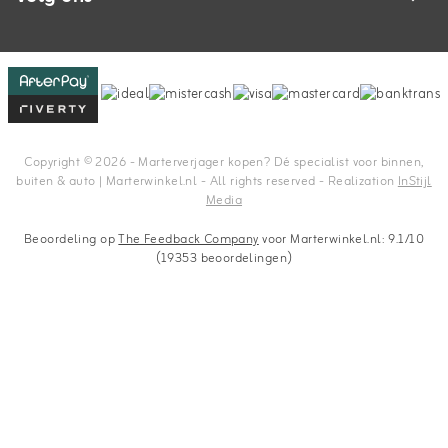
Copyright © 2026 - Marterverjager kopen? Dé specialist voor binnen,
buiten & auto | Marterwinkel.nl - All rights reserved - Realization
InStijl
Media
Beoordeling op
The Feedback Company
voor Marterwinkel.nl: 9.1/10
(19353 beoordelingen)