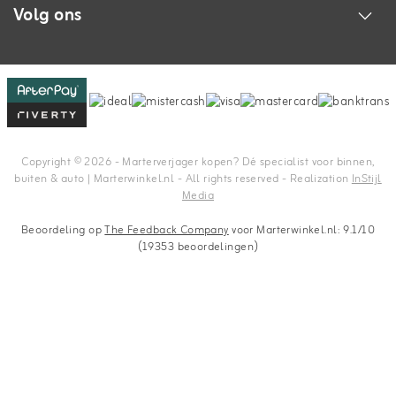
Volg ons
Copyright © 2026 - Marterverjager kopen? Dé specialist voor binnen,
buiten & auto | Marterwinkel.nl - All rights reserved - Realization
InStijl
Media
Beoordeling op
The Feedback Company
voor Marterwinkel.nl: 9.1/10
(19353 beoordelingen)