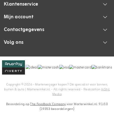
Klantenservice
Mijn account
Contactgegevens
Volg ons
Copyright © 2026 - Marterverjager kopen? Dé specialist voor binnen,
buiten & auto | Marterwinkel.nl - All rights reserved - Realization
InStijl
Media
Beoordeling op
The Feedback Company
voor Marterwinkel.nl: 9.1/10
(19353 beoordelingen)