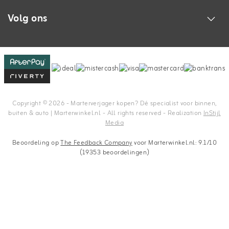
Volg ons
Copyright © 2026 - Marterverjager kopen? Dé specialist voor binnen,
buiten & auto | Marterwinkel.nl - All rights reserved - Realization
InStijl
Media
Beoordeling op
The Feedback Company
voor Marterwinkel.nl: 9.1/10
(19353 beoordelingen)