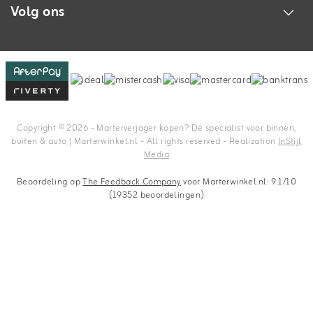
Volg ons
Copyright © 2026 - Marterverjager kopen? Dé specialist voor binnen,
buiten & auto | Marterwinkel.nl - All rights reserved - Realization
InStijl
Media
Beoordeling op
The Feedback Company
voor Marterwinkel.nl: 9.1/10
(19352 beoordelingen)