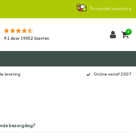
Thuiswinkel waarborg
0
9.1
door
19352
klanten
le levering
Online vanaf 2007
lande bezorgdag?