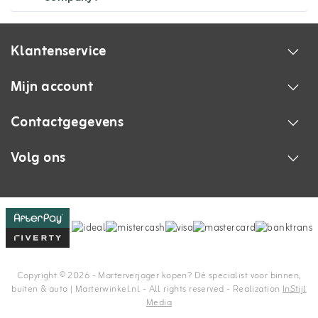
Klantenservice
Mijn account
Contactgegevens
Volg ons
Copyright © 2026 - Marterverjager kopen? Dé specialist voor binnen,
buiten & auto | Marterwinkel.nl - All rights reserved - Realization
InStijl
Media