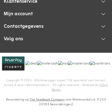
Klantenservice
Mijn account
Contactgegevens
Volg ons
Copyright © 2026 - Marterverjager kopen? Dé specialist voor binnen,
buiten & auto | Marterwinkel.nl - All rights reserved - Realization
InStijl
Media
Beoordeling op
The Feedback Company
voor Marterwinkel.nl: 9.1/10
(19353 beoordelingen)