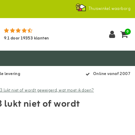
Thuiswinkel waarborg
0
9.1
door
19353
klanten
le levering
Online vanaf 2007
in3 lukt niet of wordt geweigerd, wat moet ik doen?
3 lukt niet of wordt
?