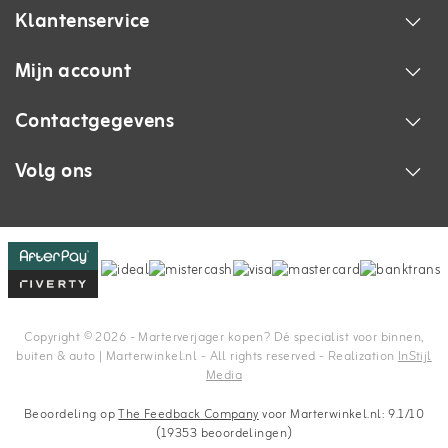
Klantenservice
Mijn account
Contactgegevens
Volg ons
Copyright © 2026 - Marterverjager kopen? Dé specialist voor binnen,
buiten & auto | Marterwinkel.nl - All rights reserved - Realization
InStijl
Media
Beoordeling op
The Feedback Company
voor Marterwinkel.nl: 9.1/10
(19353 beoordelingen)