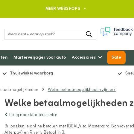
MEER WEBSHOPS
iten
Marterverjager voor auto
Accessoires
Sale
Thuiswinkel waarborg
Snel
etaalmogelijkheden
Welke betaalmogelijkheden zijn er?
Welke betaalmogelijkheden zi
Terug naar klantenservice
Bij ons kun je online betalen met IDEAL,Visa, Mastercard, Bankoversc
Afterpay) en Riverty Betaal in 3.