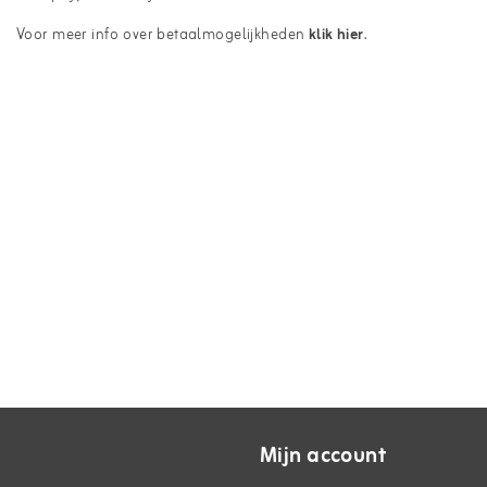
Voor meer info over betaalmogelijkheden
klik hier
.
Mijn account