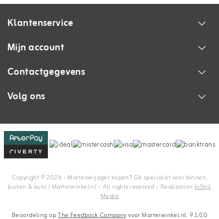
Klantenservice
Mijn account
Contactgegevens
Volg ons
Copyright © 2026 - Marterverjager kopen? Dé specialist voor binnen,
buiten & auto | Marterwinkel.nl - All rights reserved - Realization
InStijl
Media
Beoordeling op
The Feedback Company
voor Marterwinkel.nl: 9.1/10