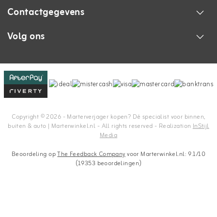
Contactgegevens
Volg ons
Copyright © 2026 - Marterverjager kopen? Dé specialist voor binnen,
buiten & auto | Marterwinkel.nl - All rights reserved - Realization
InStijl
Media
Beoordeling op
The Feedback Company
voor Marterwinkel.nl: 9.1/10
(19353 beoordelingen)