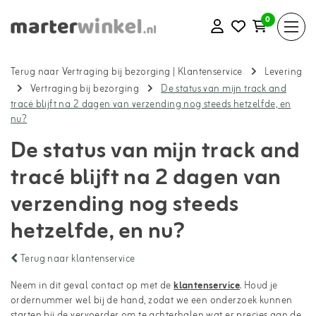
0
Terug naar Vertraging bij bezorging
|
Klantenservice
Levering
Vertraging bij bezorging
De status van mijn track and
tracé blijft na 2 dagen van verzending nog steeds hetzelfde, en
nu?
De status van mijn track and
tracé blijft na 2 dagen van
verzending nog steeds
hetzelfde, en nu?
Terug naar klantenservice
Neem in dit geval contact op met de
klantenservice
. Houd je
ordernummer wel bij de hand, zodat we een onderzoek kunnen
starten bij de vervoerder om te achterhalen wat er precies aan de