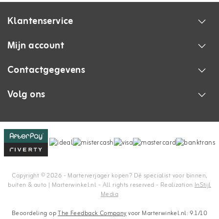
Klantenservice
Mijn account
Contactgegevens
Volg ons
Copyright © 2026 - Marterverjager kopen? Dé specialist voor binnen,
buiten & auto | Marterwinkel.nl - All rights reserved - Realization
InStijl
Media
Beoordeling op
The Feedback Company
voor Marterwinkel.nl: 9.1/10