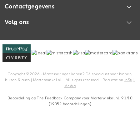
Contactgegevens
Volg ons
Copyright © 2026 - Marterverjager kopen? Dé specialist voor binnen,
buiten & auto | Marterwinkel.nl - All rights reserved - Realization
InStijl
Media
Beoordeling op
The Feedback Company
voor Marterwinkel.nl: 9.1/10
(19352 beoordelingen)