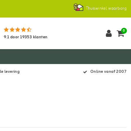
Thuiswinkel waarborg
0
9.1
door
19353
klanten
le levering
Online vanaf 2007