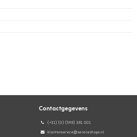
Contactgegevens
(+31) (0) (598) 381 001
klantenservice@serviceshops.nl