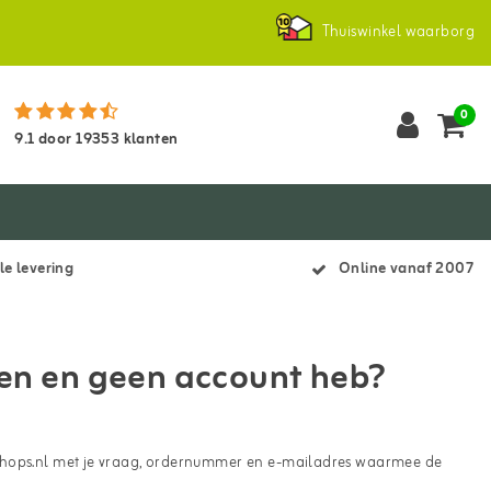
Thuiswinkel waarborg
0
9.1
door
19353
klanten
le levering
Online vanaf 2007
 ben en geen account heb?
hops.nl
met je vraag, ordernummer en e-mailadres waarmee de