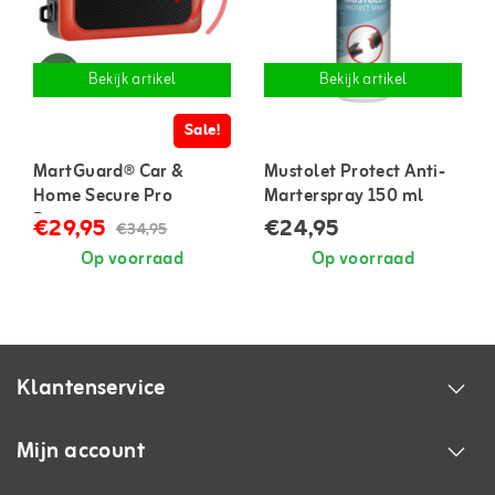
Bekijk artikel
Bekijk artikel
Sale!
MartGuard® Car &
Mustolet Protect Anti-
Home Secure Pro
Marterspray 150 ml
Battery marterverjager
€29,95
€24,95
€34,95
op batterijen
Op voorraad
Op voorraad
Klantenservice
Mijn account