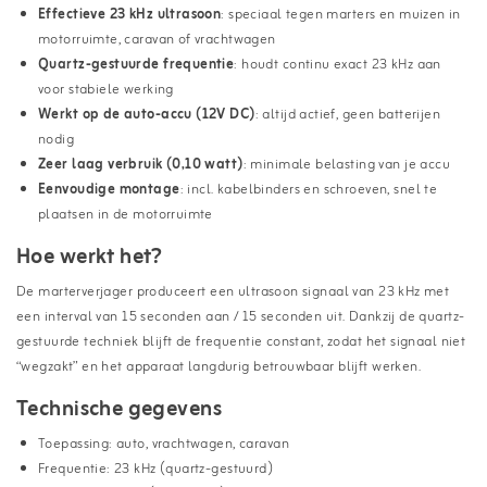
Effectieve 23 kHz ultrasoon
: speciaal tegen marters en muizen in
motorruimte, caravan of vrachtwagen
Quartz-gestuurde frequentie
: houdt continu exact 23 kHz aan
voor stabiele werking
Werkt op de auto-accu (12V DC)
: altijd actief, geen batterijen
nodig
Zeer laag verbruik (0,10 watt)
: minimale belasting van je accu
Eenvoudige montage
: incl. kabelbinders en schroeven, snel te
plaatsen in de motorruimte
Hoe werkt het?
De marterverjager produceert een ultrasoon signaal van 23 kHz met
een interval van 15 seconden aan / 15 seconden uit. Dankzij de quartz-
gestuurde techniek blijft de frequentie constant, zodat het signaal niet
“wegzakt” en het apparaat langdurig betrouwbaar blijft werken.
Technische gegevens
Toepassing: auto, vrachtwagen, caravan
Frequentie: 23 kHz (quartz-gestuurd)