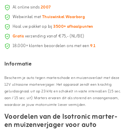
Al online sinds
2007
Webwinkel met
Thuiswinkel Waarborg
Haal uw pakket op bij
3500+ afhaalpunten
Gratis
verzending vanaf €75,- (NL/BE)
18.000+ klanten beoordelen ons met een
9.1
Informatie
Bescherm je auto tegen marterschade en muizenoverlast met deze
12V ultrasone marterverjager. Het apparaat zendt een krachtig
geluidssignaal uit op 23 kHz en schakelt in vaste intervallen (15 sec.
aan / 15 sec. uit). Marters ervaren dit als storend en onaangenaam,
waardoor ze jouw motorruimte liever vermijden.
Voordelen van de Isotronic marter-
en muizenverjager voor auto