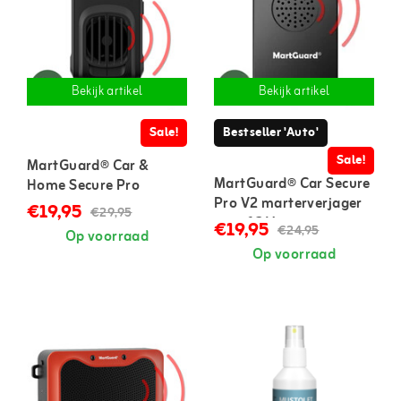
Bekijk artikel
Bekijk artikel
Sale!
Bestseller 'Auto'
Sale!
MartGuard® Car &
MartGuard® Car Secure
Home Secure Pro
Pro V2 marterverjager
marterverjager voor in
€19,95
€29,95
auto 12 V
auto en huis
€19,95
€24,95
Op voorraad
Op voorraad