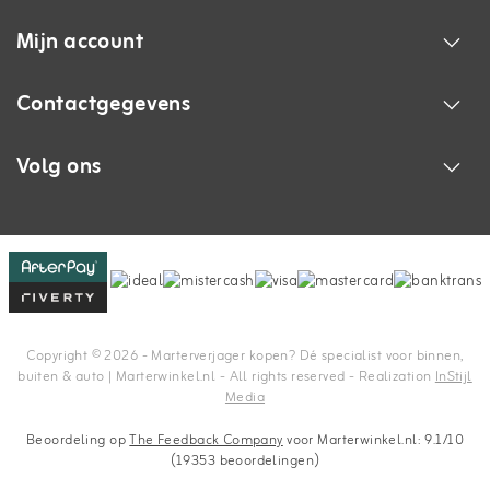
Mijn account
Contactgegevens
Volg ons
Copyright © 2026 - Marterverjager kopen? Dé specialist voor binnen,
buiten & auto | Marterwinkel.nl - All rights reserved - Realization
InStijl
Media
Beoordeling op
The Feedback Company
voor Marterwinkel.nl: 9.1/10
(19353 beoordelingen)