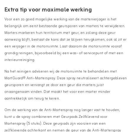
Extra tip voor maximale werking
Voor een zo goed mogelijke werking van de marterverjager is het
belangrijk om eerst bestaande geursporen van marters te verwijderen.
Marters markeren hun territorium met geur, en zolang deze geur
aanwezig blijft, bestaat de kans dat ze blijven terugkomen, ook al zit er
een verjager in de motorruimte. Laat daarom de motorruimte vooraf
grondig reinigen, bijvoorbeeld bij een was- of servicepunt of met een
interieurreiniging.
Na het reinigen adviseren wij de motorruimte te behandelen met
MartGuard® Anti-Marterspray. Deze spray neutraliseert achtergebleven
geursporen en vervangt ze door een geur die marters juist
onaangenaam vinden. Dat maakt het voor een marter minder
aantrekkelijk om terug te keren.
Om de werking van de Anti-Marterspray nog langer vast te houden,
kunt u de spray combineren met Geurpads Zelfklevend voor
Martenspray (5 stuks). Deze geurpads zijn voorzien van een
zelfklevende achterkant en nemen de geur van de Anti-Marterspray