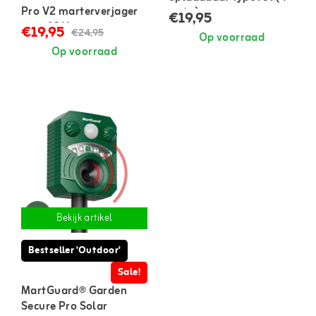
Pro V2 marterverjager
stuks)
€19,95
auto 12 V
€19,95
€24,95
Op voorraad
Op voorraad
Bekijk artikel
Bestseller 'Outdoor'
Sale!
MartGuard® Garden
Secure Pro Solar