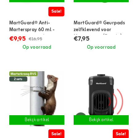
Sale!
MartGuard® Anti-
MartGuard® Geurpads
Marterspray 60 ml -
zelfklevend voor
geconcentreerd
Marterspray (5 stuks)
€9,95
€7,95
€16,95
Op voorraad
Op voorraad
Bekijk artikel
Bekijk artikel
Sale!
Sale!