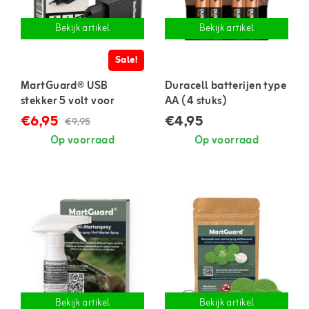
Bekijk artikel
Bekijk artikel
Sale!
MartGuard® USB
Duracell batterijen type
stekker 5 volt voor
AA (4 stuks)
marterverjager
€6,95
€4,95
€9,95
Op voorraad
Op voorraad
Bekijk artikel
Bekijk artikel