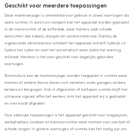
Geschikt voor meerdere toepassingen
Deze marterverjager is ontwikkeld voor gebruik in zowel voertuigen als
vaste ruimtes. In auto’s en campers kan het apparaat worden geplaatst
in de motorruimte of de kofferbak, waar marters vaak schade
aanrichten aan kabels, slangen en isolatiemateriaal. Dankzij de
ingebouwde vibratiesensor schakelt het apparaat zichzelf tijdelijk uit
tijdens het rijden en start het automatisch weer zodra het voertuig
stilstaat. Hierdoor is het zeer geschikt voor dagelijks gebruikte
voertuigen.
Binnenshuis kan de marterverjager worden toegepast in ruimtes waar
marters of andere kleine dieren zich nestelen, zoals garages, zolders,
kelders en bergingen. Ook in afgesloten of halfopen ruimtes blijft het
ultrasone signaal effectief werken, mits het apparaat vrij is geplaatst
en niet wordt afgedekt.
Voor zakelijke toepassingen is het apparaat geschikt voor magazijnen,
werkplaatsen, loodsen en kantoorruimtes waar marters voor overlast of
schade zorgen. In grotere voertuigen of ruimtes kan het nodig zijn om