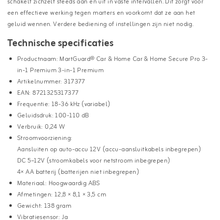
schakelt zichzelf steeds aan en uit in vaste intervallen. Dit zorgt voor
een effectieve werking tegen marters en voorkomt dat ze aan het
geluid wennen. Verdere bediening of instellingen zijn niet nodig.
Technische specificaties
Productnaam: MartGuard® Car & Home Car & Home Secure Pro 3-
in-1 Premium 3-in-1 Premium
Artikelnummer: 317377
EAN: 8721325317377
Frequentie: 18-36 kHz (variabel)
Geluidsdruk: 100-110 dB
Verbruik: 0,24 W
Stroomvoorziening:
Aansluiten op auto-accu 12V (accu-aansluitkabels inbegrepen)
DC 5–12V (stroomkabels voor netstroom inbegrepen)
4× AA batterij (batterijen niet inbegrepen)
Materiaal: Hoogwaardig ABS
Afmetingen: 12,8 × 8,1 × 3,5 cm
Gewicht: 138 gram
Vibratiesensor: Ja