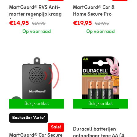
MartGuard® RVS Anti-
MartGuard® Car &
marter regenpijp kraag
Home Secure Pro
(set van 2)
marterverjager voor in
€14,95
€19,95
€19,95
€29,95
auto en huis
Op voorraad
Op voorraad
Bekijk artikel
Bekijk artikel
Bestseller 'Auto'
Sale!
Duracell batterijen
MartGuard® Car Secure
oplaadbaar type AA (4