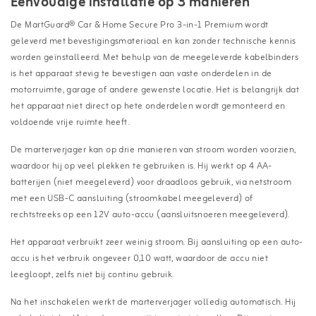
Eenvoudige installatie op 3 manieren
De MartGuard® Car & Home Secure Pro 3-in-1 Premium wordt
geleverd met bevestigingsmateriaal en kan zonder technische kennis
worden geïnstalleerd. Met behulp van de meegeleverde kabelbinders
is het apparaat stevig te bevestigen aan vaste onderdelen in de
motorruimte, garage of andere gewenste locatie. Het is belangrijk dat
het apparaat niet direct op hete onderdelen wordt gemonteerd en
voldoende vrije ruimte heeft.
De marterverjager kan op drie manieren van stroom worden voorzien,
waardoor hij op veel plekken te gebruiken is. Hij werkt op 4 AA-
batterijen (niet meegeleverd) voor draadloos gebruik, via netstroom
met een USB-C aansluiting (stroomkabel meegeleverd) of
rechtstreeks op een 12V auto-accu (aansluitsnoeren meegeleverd).
Het apparaat verbruikt zeer weinig stroom. Bij aansluiting op een auto-
accu is het verbruik ongeveer 0,10 watt, waardoor de accu niet
leegloopt, zelfs niet bij continu gebruik.
Na het inschakelen werkt de marterverjager volledig automatisch. Hij