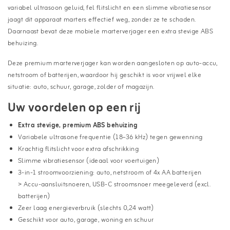
variabel ultrasoon geluid, fel flitslicht en een slimme vibratiesensor
jaagt dit apparaat marters effectief weg, zonder ze te schaden.
Daarnaast bevat deze mobiele marterverjager een extra stevige ABS
behuizing.
Deze premium marterverjager kan worden aangesloten op auto-accu,
netstroom of batterijen, waardoor hij geschikt is voor vrijwel elke
situatie: auto, schuur, garage, zolder of magazijn.
Uw voordelen op een rij
Extra stevige, premium ABS behuizing
Variabele ultrasone frequentie (18–36 kHz) tegen gewenning
Krachtig flitslicht voor extra afschrikking
Slimme vibratiesensor (ideaal voor voertuigen)
3-in-1 stroomvoorziening: auto, netstroom of 4x AA batterijen
> Accu-aansluitsnoeren, USB-C stroomsnoer meegeleverd (excl.
batterijen)
Zeer laag energieverbruik (slechts 0,24 watt)
Geschikt voor auto, garage, woning en schuur