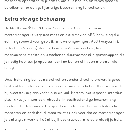
meerdere apparaten te plaatsen om alle hoeken en zones goed te
bereiken en zo een gelijkmatige bescherming te realiseren.
Extra stevige behuizing
De MartGuard® Car & Home Secure Pro 3-in-1 - Premium
marterverjager is uitgerust met een extra stevige ABS-behuizing die
echt is gebouwd voor gebruik in ruwe omgevingen. ABS (Acrylonitril
Butadieen Styreen) staat bekend om z’n slagvastheid, hoge
mechanische sterkte en uitstekende duurzaamheid-eigenschappen die
je nodig hebt als je apparaat continu buiten of in een motorruimte
hangt.
Deze behuizing kan een stoot vatten zonder direct te breken, is goed
bestand tegen temperatuurschommelingen en behoudt z’n vorm zelfs
bij blootstelling aan vocht, olie en vuil. Kortom: het is geen flinterdun
plastic kastje, maar een robuuste, impactbestendige bescherming
rondom de elektronica. Dat geeft niet alleen vertrouwen tijdens het
monteren en onderhoud, maar zorgt er ook voor dat de marterverjager
jarenlang z’n werk efficiënt blijft doen; zowel in je auto als bij je huis.