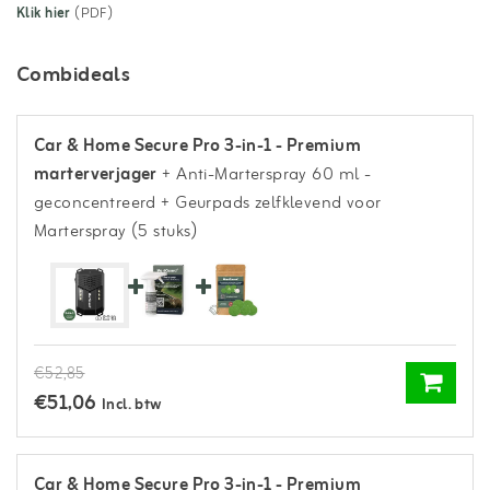
Klik hier
(PDF)
Combideals
Car & Home Secure Pro 3-in-1 - Premium
marterverjager
+ Anti-Marterspray 60 ml -
geconcentreerd
+ Geurpads zelfklevend voor
Marterspray (5 stuks)
€52,85
€51,06
Incl. btw
Car & Home Secure Pro 3-in-1 - Premium