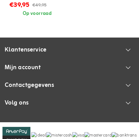
marterverjager voor
€39,95
€49,95
buiten
Op voorraad
Klantenservice
Mijn account
Contactgegevens
Volg ons