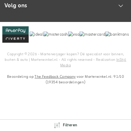
Volg ons
Copyright © 2026 - Marterverjager kopen? Dé specialist voor binnen,
buiten & auto | Marterwinkel.nl - All rights reserved - Realization
InStijl
Media
Beoordeling op
The Feedback Company
voor Marterwinkel.nl: 9.1/10
(19354 beoordelingen)
Filteren