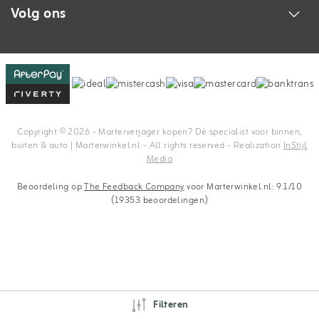
Volg ons
Copyright © 2026 - Marterverjager kopen? Dé specialist voor binnen,
buiten & auto | Marterwinkel.nl - All rights reserved - Realization
InStijl
Media
Beoordeling op
The Feedback Company
voor Marterwinkel.nl: 9.1/10
(19353 beoordelingen)
Filteren