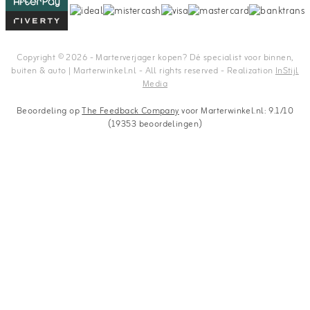
Copyright © 2026 - Marterverjager kopen? Dé specialist voor binnen,
buiten & auto | Marterwinkel.nl - All rights reserved - Realization
InStijl
Media
Beoordeling op
The Feedback Company
voor Marterwinkel.nl: 9.1/10
(19353 beoordelingen)